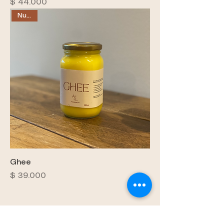
Precio
$ 44.000
Nuevo
Ghee
Precio
$ 39.000