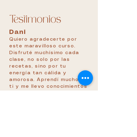
Testimonios
Dani
Quiero agradecerte por
este maravilloso curso.
Disfruté muchísimo cada
clase, no solo por las
recetas, sino por tu
energía tan cálida y
amorosa. Aprendí mucho de
ti y me llevo conocimientos
muy valiosos. ¡Gracias Isa!
Eres una profe increíble.
Caro
Un curso increíble! Isa hace
que entiendas toda la