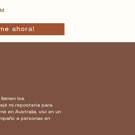
M
PM
rme ahora!
llamen Isa.
ejé mi repostería para
é en Australia, viví en un
ompaño a personas en