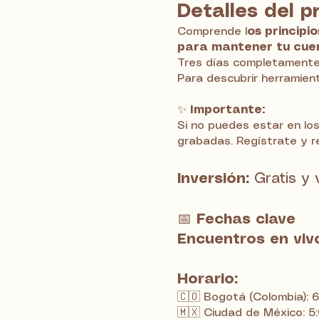
Detalles del 
Comprende l
os principi
para mantener tu cuerp
Tres días completament
Para descubrir herramienta
✨
Importante:
Si no puedes estar en lo
grabadas. Regístrate y r
Inversión:
Gratis y 
📅
Fechas clave
Encuentros en viv
Horario:
🇨🇴 Bogotá (Colombia):
🇲🇽 Ciudad de México: 5